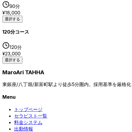
90
分
¥
18,000
選択する
120分コース
120
分
¥
23,000
選択する
MaroAri TAHHA
東銀座/八丁堀/新富町駅より徒歩5分圏内。採用基準を厳格化し
Menu
トップページ
セラピスト一覧
料金システム
出勤情報