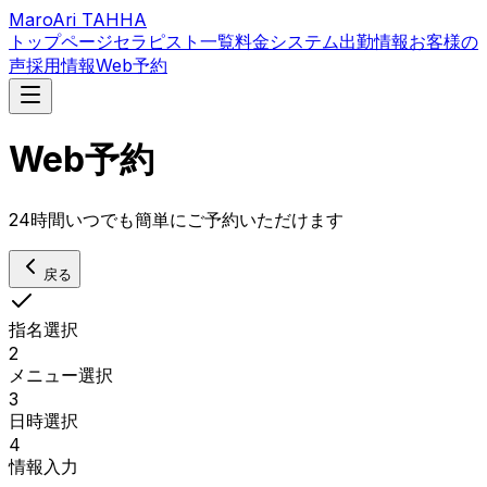
MaroAri TAHHA
トップページ
セラピスト一覧
料金システム
出勤情報
お客様の
声
採用情報
Web予約
Web予約
24時間いつでも簡単にご予約いただけます
戻る
指名選択
2
メニュー選択
3
日時選択
4
情報入力