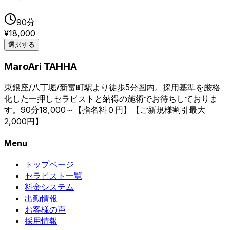
90
分
¥
18,000
選択する
MaroAri TAHHA
東銀座/八丁堀/新富町駅より徒歩5分圏内。採用基準を厳格
化した一押しセラピストと納得の施術でお待ちしておりま
す。90分18,000～【指名料０円】【ご新規様割引最大
2,000円】
Menu
トップページ
セラピスト一覧
料金システム
出勤情報
お客様の声
採用情報