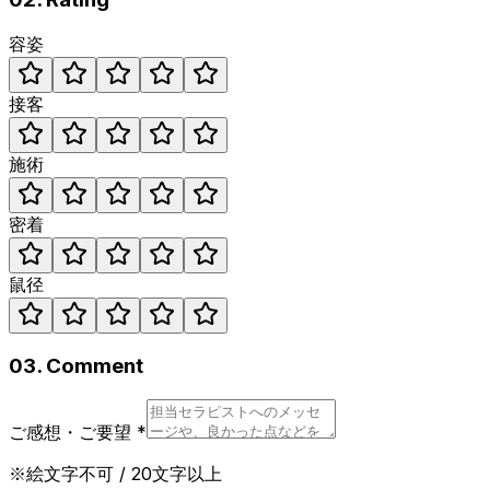
容姿
接客
施術
密着
鼠径
03. Comment
ご感想・ご要望
*
※絵文字不可 / 20文字以上