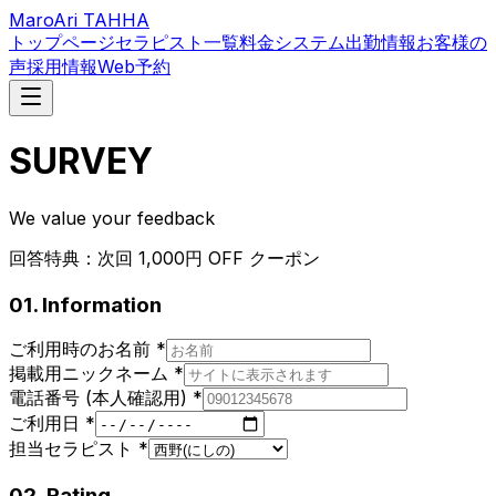
MaroAri TAHHA
トップページ
セラピスト一覧
料金システム
出勤情報
お客様の
声
採用情報
Web予約
SURVEY
We value your feedback
回答特典：次回 1,000円 OFF クーポン
01. Information
ご利用時のお名前
*
掲載用ニックネーム
*
電話番号 (本人確認用)
*
ご利用日
*
担当セラピスト
*
02. Rating