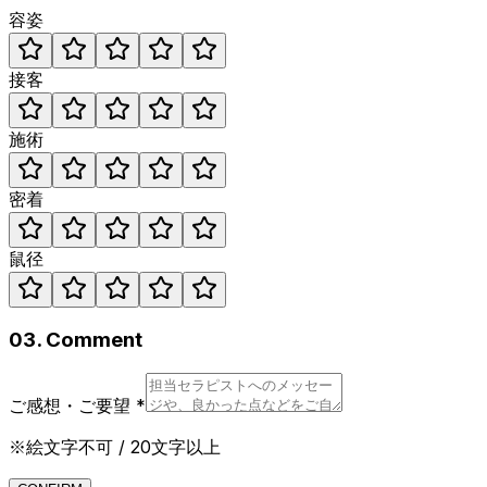
容姿
接客
施術
密着
鼠径
03. Comment
ご感想・ご要望
*
※絵文字不可 / 20文字以上