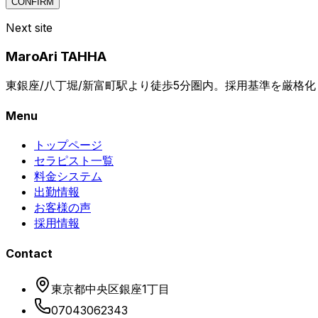
CONFIRM
Next site
MaroAri TAHHA
東銀座/八丁堀/新富町駅より徒歩5分圏内。採用基準を厳格化し
Menu
トップページ
セラピスト一覧
料金システム
出勤情報
お客様の声
採用情報
Contact
東京都中央区銀座1丁目
07043062343