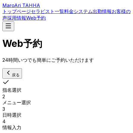
MaroAri TAHHA
トップページ
セラピスト一覧
料金システム
出勤情報
お客様の
声
採用情報
Web予約
Web予約
24時間いつでも簡単にご予約いただけます
戻る
指名選択
2
メニュー選択
3
日時選択
4
情報入力