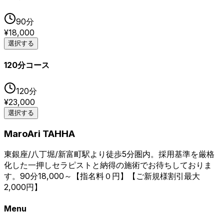
90
分
¥
18,000
選択する
120分コース
120
分
¥
23,000
選択する
MaroAri TAHHA
東銀座/八丁堀/新富町駅より徒歩5分圏内。採用基準を厳格
化した一押しセラピストと納得の施術でお待ちしておりま
す。90分18,000～【指名料０円】【ご新規様割引最大
2,000円】
Menu