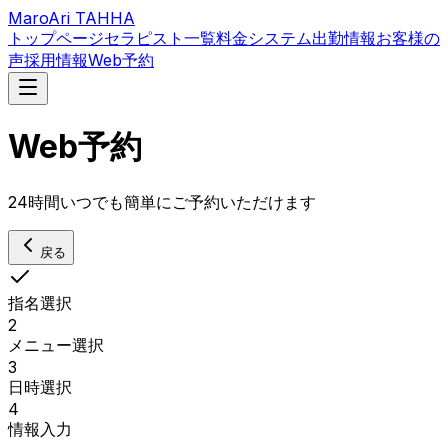
MaroAri TAHHA
トップページ
セラピスト一覧
料金システム
出勤情報
お客様の
声
採用情報
Web予約
Web予約
24時間いつでも簡単にご予約いただけます
戻る
指名選択
2
メニュー選択
3
日時選択
4
情報入力