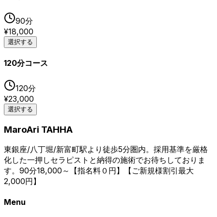
90
分
¥
18,000
選択する
120分コース
120
分
¥
23,000
選択する
MaroAri TAHHA
東銀座/八丁堀/新富町駅より徒歩5分圏内。採用基準を厳格
化した一押しセラピストと納得の施術でお待ちしておりま
す。90分18,000～【指名料０円】【ご新規様割引最大
2,000円】
Menu